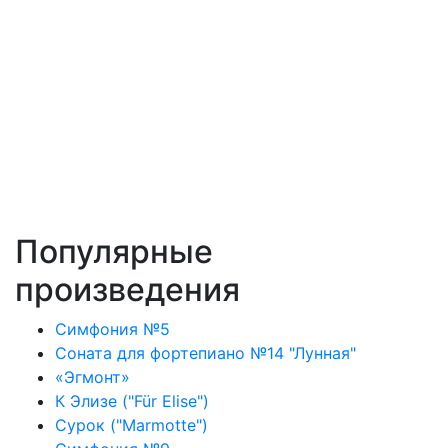
Популярные
произведения
Симфония №5
Соната для фортепиано №14 "Лунная"
«Эгмонт»
К Элизе ("Für Elise")
Сурок ("Marmotte")