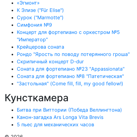
«Эгмонт»
К Элизе ("Für Elise")
Сурок ("Marmotte")
Симфония №9
Концерт для фортепиано с оркестром №5
"Император"
Крейцерова соната
Рондо "Ярость по поводу потерянного гроша"
Скрипичный концерт D-dur
Соната для фортепиано №23 "Appassionata"
Соната для фортепиано №8 "Патетическая"
"Застольная" (Come fill, fill, my good fellow!)
Кунсткамера
Битва при Виттории (Победа Веллингтона)
Канон-загадка Ars Longa Vita Brevis
5 пьес для механических часов
© 2026