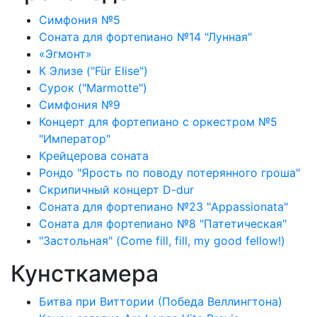
Симфония №5
Соната для фортепиано №14 "Лунная"
«Эгмонт»
К Элизе ("Für Elise")
Сурок ("Marmotte")
Симфония №9
Концерт для фортепиано с оркестром №5
"Император"
Крейцерова соната
Рондо "Ярость по поводу потерянного гроша"
Скрипичный концерт D-dur
Соната для фортепиано №23 "Appassionata"
Соната для фортепиано №8 "Патетическая"
"Застольная" (Come fill, fill, my good fellow!)
Кунсткамера
Битва при Виттории (Победа Веллингтона)