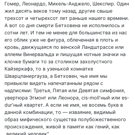
Гомер, Леонардо, Микель-Анджело, Шекспир. Один
жил десять веков тому назад, другие свыше
трехсот и четырехсот лет раньше нашего времени.
А вот со дня смерти Бетховена не исполнилось и
сотни лет. И тем не менее для большинства из нас
его облик уже не фигура, облеченная в плоть и
кровь, движущаяся по венской Ландштрассе или
аллеям Винервальда и пишущая нотные значки на
клочке бумаги то за столиком захолустного
Кайзеркафэ, то в узенькой комнатке
Шварцпаниргауза, а Бетховен, чье имя мы
привыкли видеть напечатанным рядом с
надписями: Третья, Пятая или Девятая симфония,
увертюра Эгмонт или Леонора, cis-moll'ный или es-
dur'ный квартет. А если не имя, не восемь букв в
данной комбинации, то — изваяние, видимый
образ мифического существа полубожественного
происхождения, живой в памяти как гений, как
„великий человек".