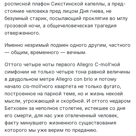
росписной плафон Сикстинской капеллы, а пред-
стояние человека пред лицом Дня гнева, не
безумный старик, посылающий проклятие во мглу
грозовой ночи, а общечеловеческая трагедия
отверженного.
Именно незримый подмен одного другим, частного
— общим, временного — вечным.
Оттого четыре ноты первого Allegro C-moll'ной
симфонии не только четыре тона равной величины
в двудольном метре Allegro con brio и потому
начало cis-moll'ного квартета не только фугато,
построенное на парной теме, но и жизнь некоей
мысли, угрожающей и скорбной. И оттого недаром
Бетховен за неполное столетие, истекшее со дня
его смерти, для нас уже отвлеченный человек,
факту минувшего жизненного существования
которого мы уже верим по преданию.