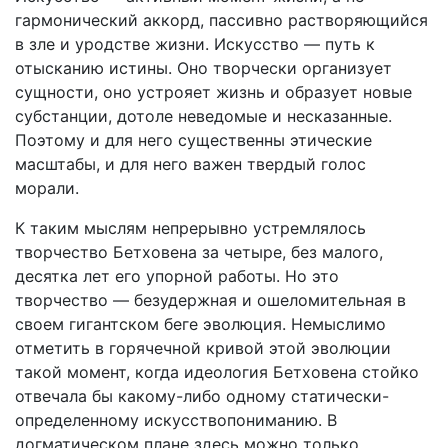
гармонический аккорд, пассивно растворяющийся
в зле и уродстве жизни. Искусство — путь к
отысканию истины. Оно творчески организует
сущности, оно устрояет жизнь и образует новые
субстанции, дотоле неведомые и несказанные.
Поэтому и для него существенны этические
масштабы, и для него важен твердый голос
морали.
К таким мыслям непрерывно устремлялось
творчество Бетховена за четыре, без малого,
десятка лет его упорной работы. Но это
творчество — безудержная и ошеломительная в
своем гигантском беге эволюция. Немыслимо
отметить в горячечной кривой этой эволюции
такой момент, когда идеология Бетховена стойко
отвечала бы какому-либо одному статически-
определенному искусствопониманию. В
догматическом плане здесь можно только