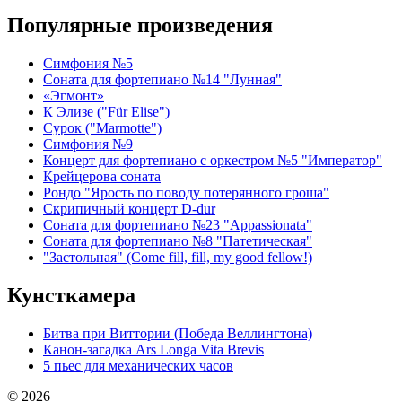
Популярные произведения
Симфония №5
Соната для фортепиано №14 "Лунная"
«Эгмонт»
К Элизе ("Für Elise")
Сурок ("Marmotte")
Симфония №9
Концерт для фортепиано с оркестром №5 "Император"
Крейцерова соната
Рондо "Ярость по поводу потерянного гроша"
Скрипичный концерт D-dur
Соната для фортепиано №23 "Appassionata"
Соната для фортепиано №8 "Патетическая"
"Застольная" (Come fill, fill, my good fellow!)
Кунсткамера
Битва при Виттории (Победа Веллингтона)
Канон-загадка Ars Longa Vita Brevis
5 пьес для механических часов
© 2026