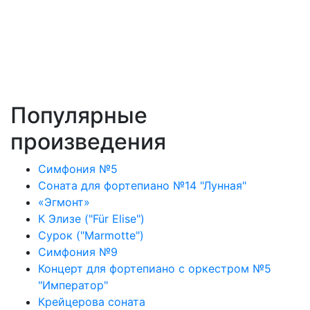
Популярные
произведения
Симфония №5
Соната для фортепиано №14 "Лунная"
«Эгмонт»
К Элизе ("Für Elise")
Сурок ("Marmotte")
Симфония №9
Концерт для фортепиано с оркестром №5
"Император"
Крейцерова соната