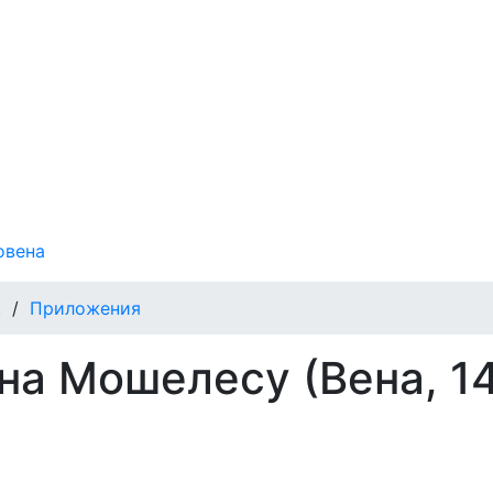
овена
.
/
Приложения
на Мошелесу (Вена, 1