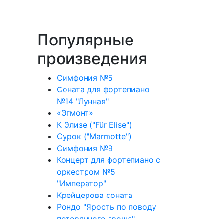
Популярные
произведения
Симфония №5
Соната для фортепиано
№14 "Лунная"
«Эгмонт»
К Элизе ("Für Elise")
Сурок ("Marmotte")
Симфония №9
Концерт для фортепиано с
оркестром №5
"Император"
Крейцерова соната
Рондо "Ярость по поводу
потерянного гроша"