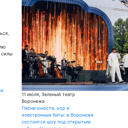
ься,
плю
е силы
нг
11 июля, Зеленый театр
Воронежа
Песни юности, хор и
электронные биты: в Воронеже
состоится шоу под открытым