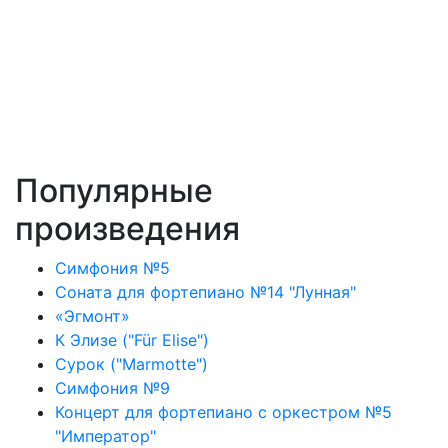
Популярные
произведения
Симфония №5
Соната для фортепиано №14 "Лунная"
«Эгмонт»
К Элизе ("Für Elise")
Сурок ("Marmotte")
Симфония №9
Концерт для фортепиано с оркестром №5
"Император"