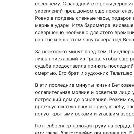
весеннему. С западной стороны деревья
укреплений пред домом еще лежал снег,
Ровно в полдень стенные часы, подарок
мерные удары. Игла барометра, висевшег
совершенно необычно для этого времени
на небе и в шестом часу вечера над Вен
За несколько минут пред тем, Шиндлер 
лишь приехавший из Граца, чтобы еще р
судьба предоставила принять последний
смертью. Его брат и художник Тельтшер
В эти последние минуты жизни Бетховена
ослепительная молния и осветила лицо 
потрясший дом до основания. Резким с
протянул сжатую в кулак руку к небу, сл
полуоткрытыми веками и угасшим взоро
Гюттенбреннер положил руку на сердце 
ему глаза, благоговейно поцеловав их. Б