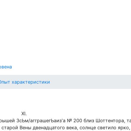
овена
 Опыт характеристики
XI.
крышей ЗсЬм/агграшегЬаиз'а № 200 близ Шоттентора, т
 старой Вены двенадцатого века, солнце светило ярко,