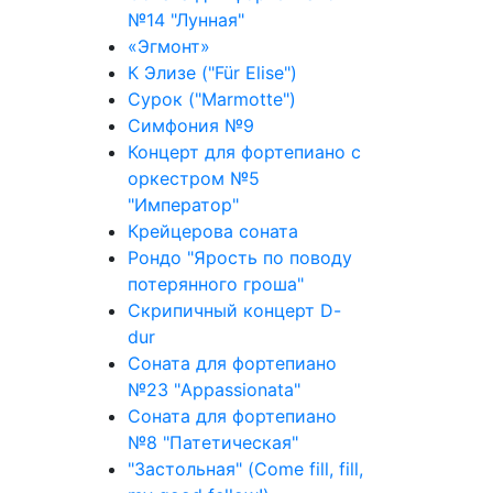
№14 "Лунная"
«Эгмонт»
К Элизе ("Für Elise")
Сурок ("Marmotte")
Симфония №9
Концерт для фортепиано с
оркестром №5
"Император"
Крейцерова соната
Рондо "Ярость по поводу
потерянного гроша"
Скрипичный концерт D-
dur
Соната для фортепиано
№23 "Appassionata"
Соната для фортепиано
№8 "Патетическая"
"Застольная" (Come fill, fill,