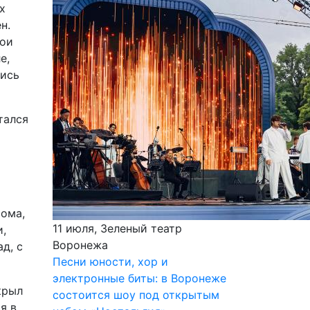
х
н.
вои
е,
лись
тался
рома,
11 июля, Зеленый театр
,
Воронежа
д, с
Песни юности, хор и
электронные биты: в Воронеже
крыл
состоится шоу под открытым
я в