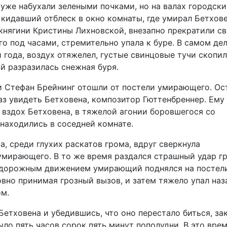
 уже набухали зелеными почками, но на валах городски
 кидавший отблеск в окно комнаты, где умирал Бетхове
 княгини Кристины Лихновской, внезапно прекратили с
о под часами, стремительно упала к буре. В самом дел
 года, воздух отяжелел, густые свинцовые тучи скопи
ой разразилась снежная буря.
и Стефан Брейнинг отошли от постели умирающего. Ос
аз увидеть Бетховена, композитор Гюттенбреннер. Ему
 вздох Бетховена, в тяжелой агонии боровшегося со
 находились в соседней комнате.
, среди глухих раскатов грома, вдруг сверкнула
умирающего. В то же время раздался страшный удар г
удорожным движением умирающий поднялся на постели
овно принимая грозный вызов, и затем тяжело упал наза
м.
Бетховена и убедившись, что оно перестало биться, за
ыло пять часов сорок пять минут пополудни. В это врем