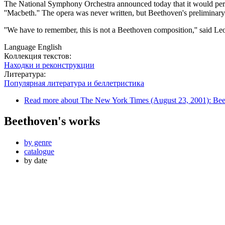
The National Symphony Orchestra announced today that it would perf
''Macbeth.'' The opera was never written, but Beethoven's preliminary 
''We have to remember, this is not a Beethoven composition,'' said Leo
Language
English
Коллекция текстов:
Находки и реконструкции
Литература:
Популярная литература и беллетристика
Read more
about The New York Times (August 23, 2001): Beet
Beethoven's works
by genre
catalogue
by date