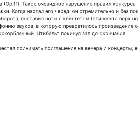
 (Ор.11). Такое очевидное нарушение правил конкурса
жки. Когда настал его черед, он стремительно и без по
оборота, поставил ноты с квинтетом Штибельта верх н
фонию звуков, в которую превратилось произведение о
оскорбленный Штибельт покинул зал до окончания
рестал принимать приглашения на вечера и концерты, е