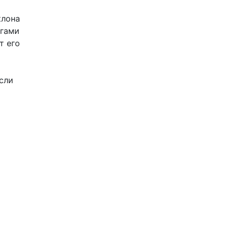
клона
огами
т его
сли