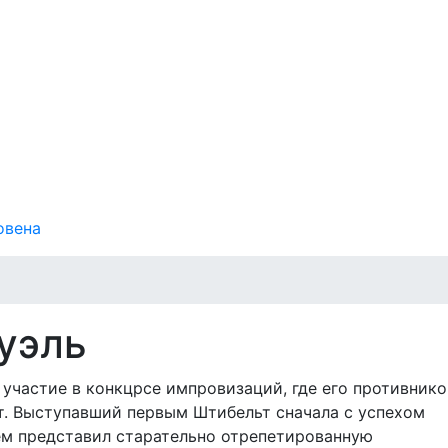
овена
уэль
участие в конкцрсе импровизаций, где его противник
т. Выступавший первым Штибельт сначала с успехом
тем представил старательно отрепетированную