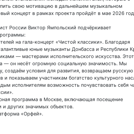
пить свою мотивацию в дальнейшем музыкальном
ый концерт в рамках проекта пройдёт в мае 2026 год
тист России Виктор Ямпольский подчёркивает
программы:
телей на гала-концерт «Чистой классики». Благодаря
талантливые юные музыканты Донбасса и Республики К
никами — мастерами исполнительского искусства. Этот
на — он несёт огромную социальную значимость. Мы
, создаём условия для развития, возвращаем русскую
 и показываем участникам богатство культурного нас
одым исполнителям возможность почувствовать себя ч
сии».
урная программа в Москве, включающая посещение
и и других значимых объектов.
атформа «Орфей».