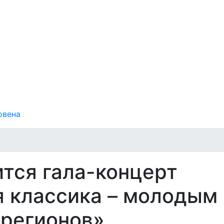
овена
ится гала-концерт
я классика – молодым
 регионов»