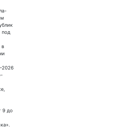
ла-
ам
ублик
 под
 в
ми
5–2026
р-
е,
 9 до
ка».