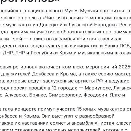
оссийского национального Музея Музыки состоится га
ельского проекта «Чистая классика – молодым талант
ые музыканты из Донецкой и Луганской Народных Респ
года принимали участие в образовательных программах
лнителей — солистов ансамбля «Чистая классика».
идентского фонда культурных инициатив и Банка ПСБ,
ы ДНР, ЛНР и Республики Крым и музыкальными школа
новых регионов» включает комплекс мероприятий 202
 для жителей Донбасса и Крыма, а также серию масте
ов, которые ведут заслуженные артисты РФ и ведущие
году проект прошёл в 12 городах — Мариуполе, Луганск
е, Алчевске, Брянке, Симферополе, Феодосии, Ялте и
 гала-концерте примут участие 15 юных музыкантов от
нбасса и Крыма. Они выступят с разнообразной
также их наставники солисты ансамбля «Чистая класси
тапом становления молодых исполнителей, которые с