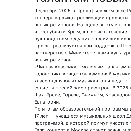
9 декабря 2025 в Прокофьевском зале Р
концерт в рамках реализации просветит
новых регионов». На сцене выступят юн
и Республики Крым, которые в течение 
руководством ведущих российских испо
Проект реализуется при поддержке През
партнёрстве с Министерствами культур
новых регионов.
«Чистая классика – молодым талантам 
годов: цикл концертов камерной музыки
классов для юных музыкантов и педагог
солисты российских оркестров. В 2025 
Шахтёрске, Торезе, Снежном, Краснодон
Евпатории.
По итогам образовательной программы в
17 лет — учащиеся музыкальных школ До
программой, в которой примут участие 
Гала-концерт в Москве станет важным э