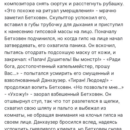
композитора снять сюртук и расстегнуть рубашку.
«Это похоже на ритуал умерщвления» - мрачно
заметил Бетховен. Скульптор успокоил его,
вставил в губы трубочку для дыхания и приступил
к нанесению гипсовой массы на лицо. Поначалу
Бетховен подчинился, но когда гипс на лице начал
затвердевать, его охватила паника. Он вскочил,
пытаясь отодрать подсохшую маску от кожи, и
закричал: «Палач! Душитель! Вы монстр!» - «Ради
бога, достопочтенный капельмейстер, прошу
Вас…» - попытался усмирить его смущенный и
взволнованный Данхаузер. «Тиран! Людоед!» -
продолжал вопить Бетховен. «Но позвольте мне…»
- «Ухожу!» - заорал взбешенный Бетховен. Он
отшвырнул стул, так что тот разлетелся в щепки,
схватил свою шляпу и пальто и выбежал из
комнаты, не обращая внимания на клочья гипса на
своем лице. Данхаузер бросился вслед, надеясь
успокоить гневливого клиента, но Бетховен снова