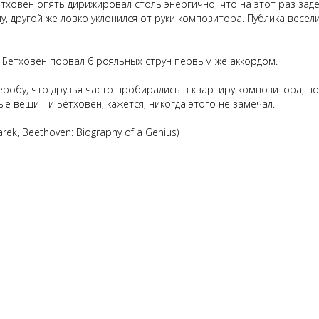
тховен опять дирижировал столь энергично, что на этот раз зад
, другой же ловко уклонился от руки композитора. Публика весел
 Бетховен порвал 6 рояльных струн первым же аккордом.
еробу, что друзья часто пробирались в квартиру композитора, по
 вещи - и Бетховен, кажется, никогда этого не замечал.
arek, Beethoven: Biography of a Genius)