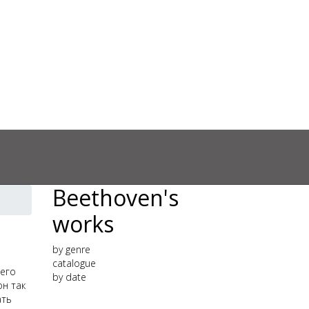
Beethoven's
works
by genre
catalogue
оего
by date
он так
ать