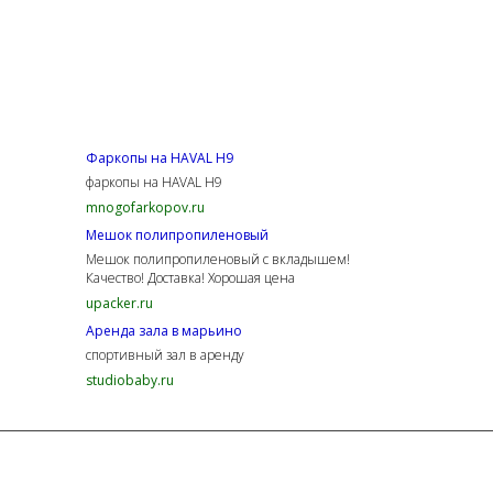
Фаркопы на HAVAL H9
фаркопы на HAVAL H9
mnogofarkopov.ru
Мешок полипропиленовый
Мешок полипропиленовый с вкладышем!
Качество! Доставка! Хорошая цена
upacker.ru
Аренда зала в марьино
спортивный зал в аренду
studiobaby.ru