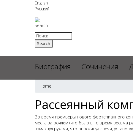
English
Русский
Search
Биография
Сочинения
Д
Home
Рассеянный ком
Во время премьеры нового фортепианного конце
места за роялем (что было в то время весьма р
взмахнул руками, что опрокинул свечи, установ