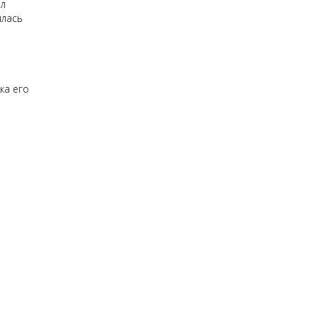
ел
илась
ка его