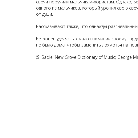
свечи поручили мальчикам-хористам. Однако, Бе
одного из мальчиков, который уронил свою свечу
от души.
Рассказывают также, что однажды разгневанный
Бетховен уделял так мало внимания своему гард
не было дома, чтобы заменить лохмотья на новые
(S. Sadie, New Grove Dictionary of Music; George M