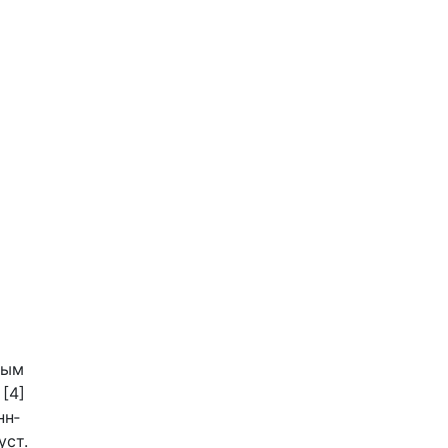
ным
[4]
нн­
уст.