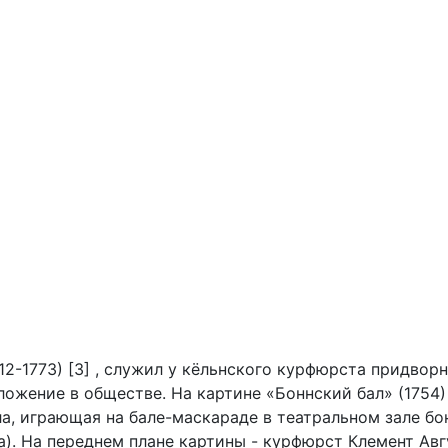
12-1773) [3] , служил у кёльнского курфюрста придвор
ожение в обществе. На картине «Боннский бал» (1754) 
, играющая на бале-мас­караде в театральном зале бо
). На переднем плане картины - курфюрст Клемент Авг