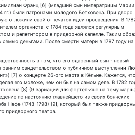
ксимилиан Франц [6] (младший сын императрицы Марии
4 гг.) были патронами молодого Бетховена. При дворе
рую отложили свой отпечаток идеи просвещения. В 178
ителем органиста, с 1784 года являлся регулярным
стом и репетитором в придворной капелле. Таким обра
 семью деньгами. После смерти матери в 1787 году на
бщественность в том, что его одаренный сын - новый
 ранним свидетельством о публичном выступлении Лю
т») [7] о концерте 26-ого марта в Кёльне. Кажется, чт
делая его моложе, чем он был на самом деле. В 1782 го
тховена [8] (9 вариаций для фортепьяно на тему марш
ведение по настоянию главнейшего из своих боннских
оба Нефе (1748-1798) [9], который был также придворн
о придворного театра.