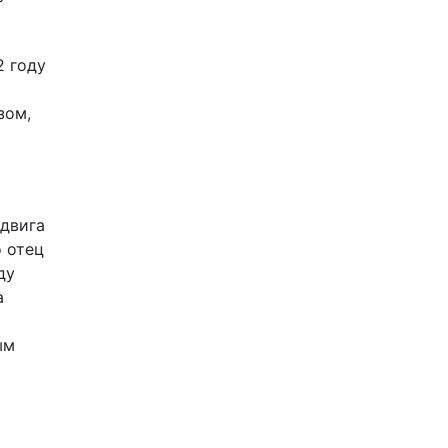
2 году
зом,
двига
о отец
ду
а
ым