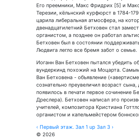
Его преемники, Макс Фридрих [5] и Ма
Терезии, кёльнский курфюрст в 1784-179
царила либеральная атмосфера, на кото
двенадцатилетний Бетховен стал замест
органистом, а позднее он работал альти
Бетховен был в состоянии поддерживать
Людвига легло все бремя забот о семье.
Иоганн Ван Бетховен пытался убедить о
вундеркинд похожий на Моцарта. Самым
Ван Бетховена - объявление («авертисмен
сознательно преувеличил возраст сына, 
появилось в печати первое сочинение Бе
Дреслера). Бетховен написал это произ
учителей, композитора Кристиана Готтл
органистом и капельмейстером боннског
‹ Первый этаж. Зал 1
up
Зал 3 ›
© 2026